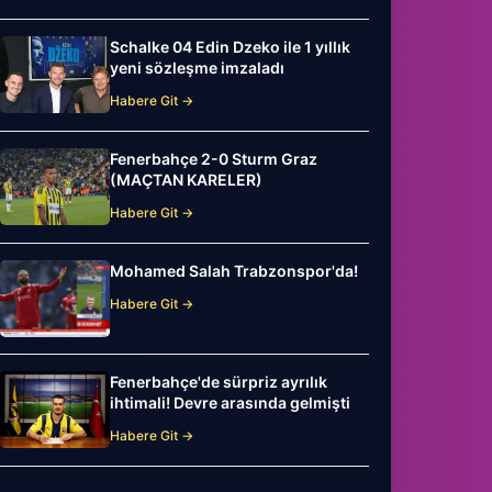
Schalke 04 Edin Dzeko ile 1 yıllık
yeni sözleşme imzaladı
Habere Git →
Fenerbahçe 2-0 Sturm Graz
(MAÇTAN KARELER)
Habere Git →
Mohamed Salah Trabzonspor'da!
Habere Git →
Fenerbahçe'de sürpriz ayrılık
ihtimali! Devre arasında gelmişti
Habere Git →