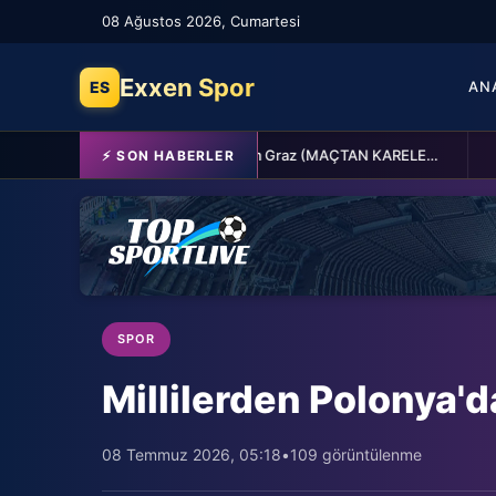
08 Ağustos 2026, Cumartesi
Exxen Spor
ES
AN
Fenerbahçe 2-0 Sturm Graz (MAÇTAN KARELER)
⚡ SON HABERLER
SPOR
SPOR
SPOR
Millilerden Polonya'
08 Temmuz 2026, 05:18
•
109 görüntülenme