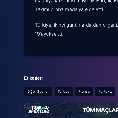
madalya kazanırken, Burak Burç ile E
Takımı bronz madalya elde etti.
Türkiye, ikinci günün ardından organ
19'ayükseltti.
Etiketler:
Diğer Sporlar
Türkiye
Fransa
Portekiz