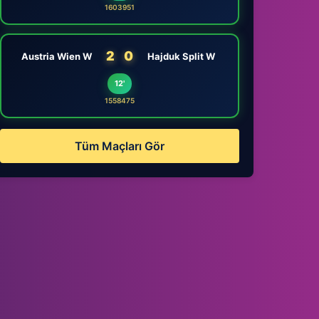
1603951
2
0
Austria Wien W
Hajduk Split W
12'
1558475
Tüm Maçları Gör