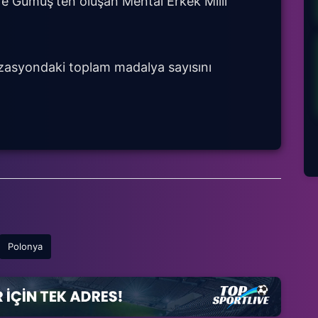
fe Gümüş'ten oluşan Mental Erkek Milli
izasyondaki toplam madalya sayısını
Polonya