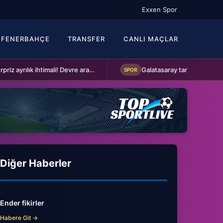
Exxen Spor
FENERBAHÇE
TRANSFER
CANLI MAÇLAR
Fenerbahçe'de sürpriz ayrılık ihtimali! Devre arasında gelmişti
SPOR
Diğer Haberler
Ender fikirler
Habere Git →