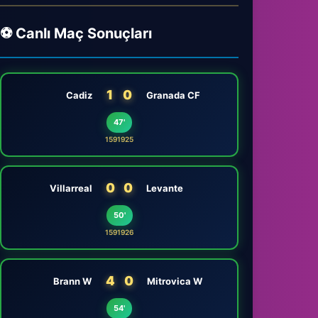
⚽ Canlı Maç Sonuçları
1
0
Cadiz
Granada CF
47'
1591925
0
0
Villarreal
Levante
50'
1591926
4
0
Brann W
Mitrovica W
54'