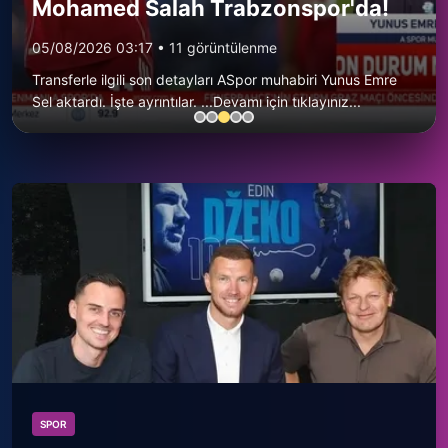
Fenerbahçe'de sürpriz ayrılık
ihtimali! Devre arasında gelmişti
04/08/2026 03:17
•
15 görüntülenme
...
SPOR