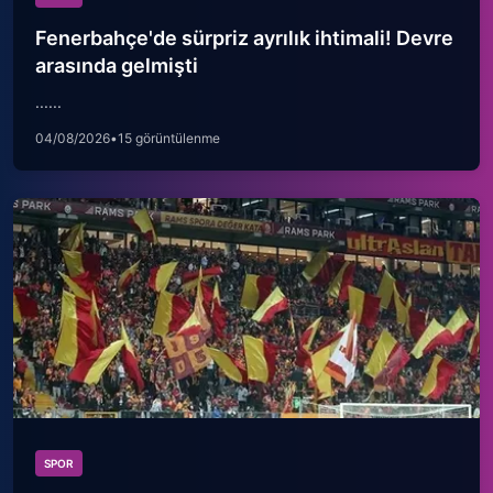
Fenerbahçe'de sürpriz ayrılık ihtimali! Devre
arasında gelmişti
......
04/08/2026
•
15 görüntülenme
SPOR