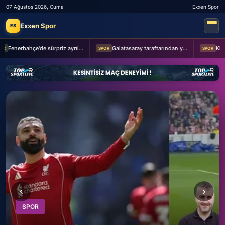
07 Ağustos 2026, Cuma
Exxen Spor
Exxen Spor
ES
Fenerbahçe'de sürpriz ayrılık ihtimali! Devre arasında gelmişti
Galatasaray taraftarından yönetime transfer tepkisi!
SPOR
SPOR
‹
›
SPOR