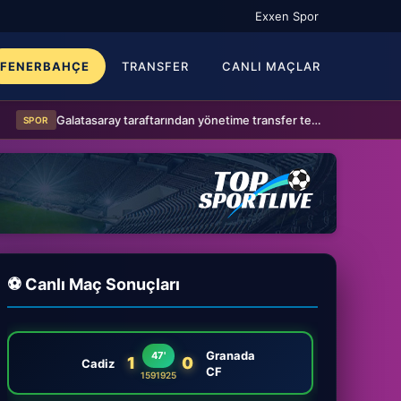
Exxen Spor
FENERBAHÇE
TRANSFER
CANLI MAÇLAR
Galatasaray taraftarından yönetime transfer tepkisi!
SPOR
SPOR
⚽ Canlı Maç Sonuçları
Granada
47'
1
0
Cadiz
CF
1591925