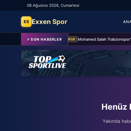
08 Ağustos 2026, Cumartesi
Exxen Spor
ES
AN
Fenerbahçe 2-0 Sturm Graz (MAÇTAN KARELER)
Mohamed Salah Trabzonspor'da!
⚡ SON HABERLER
SPOR
Henüz 
Yakında habe