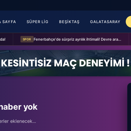
A SAYFA
SÜPER LIG
BEŞIKTAŞ
GALATASARAY
Fenerbahçe'de sürpriz ayrılık ihtimali! Devre arasında gelmişti
SPOR
haber yok
rler eklenecek...