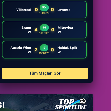
50'
0
0
Villarreal
Levante
1591926
Brann
Mitrovica
54'
4
0
W
W
1603951
Austria Wien
Hajduk Split
12'
2
0
W
W
1558475
Tüm Maçları Gör