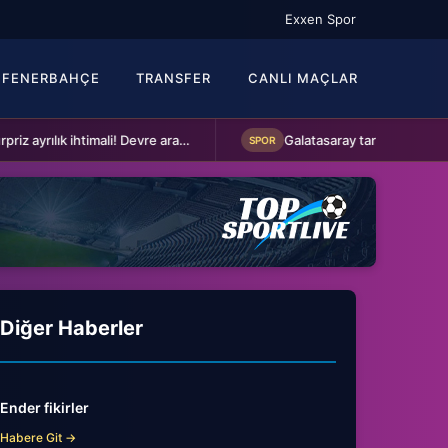
Exxen Spor
FENERBAHÇE
TRANSFER
CANLI MAÇLAR
Fenerbahçe'de sürpriz ayrılık ihtimali! Devre arasında gelmişti
SPOR
Diğer Haberler
Ender fikirler
Habere Git →