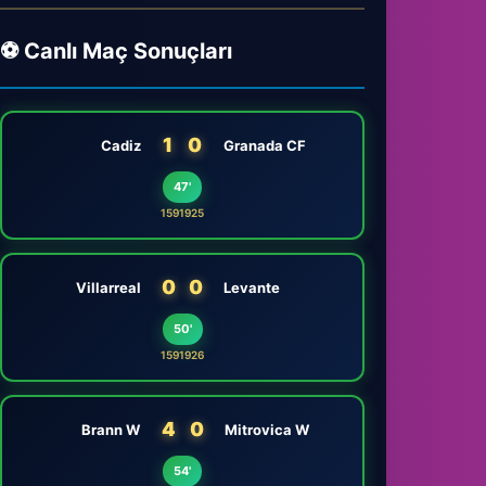
⚽ Canlı Maç Sonuçları
1
0
Cadiz
Granada CF
47'
1591925
0
0
Villarreal
Levante
50'
1591926
4
0
Brann W
Mitrovica W
54'