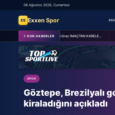
08 Ağustos 2026, Cumartesi
Exxen Spor
ES
AN
Fenerbahçe 2-0 Sturm Graz (MAÇTAN KARELER)
⚡ SON HABERLER
SPOR
SPOR
SPOR
Göztepe, Brezilyalı g
kiraladığını açıkladı