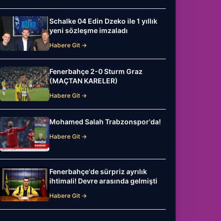
Schalke 04 Edin Dzeko ile 1 yıllık
yeni sözleşme imzaladı
Habere Git →
Fenerbahçe 2-0 Sturm Graz
(MAÇTAN KARELER)
Habere Git →
Mohamed Salah Trabzonspor'da!
Habere Git →
Fenerbahçe'de sürpriz ayrılık
ihtimali! Devre arasında gelmişti
Habere Git →