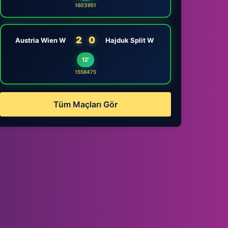
1603951
2
0
Austria Wien W
Hajduk Split W
12'
1558475
Tüm Maçları Gör