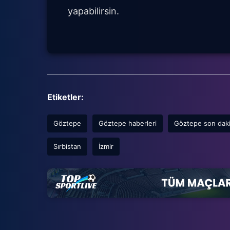
yapabilirsin.
Etiketler:
Göztepe
Göztepe haberleri
Göztepe son dak
Sırbistan
İzmir