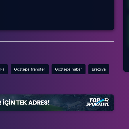
ika
Göztepe transfer
Göztepe haber
Brezilya