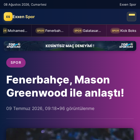
08 Ağustos 2026, Cumartesi
Exxen Spor
Exxen Spor
ES
Mohamed Salah Trabzonspor'da!
Fenerbahçe'de sürpriz ayrılık ihtimali! Devre arasında gelmişti
Galatasaray taraftarından yönetime transfer tepkisi!
Kick Boks Milli Takımı, Akdeniz Oyunları'ndaki gösteri turnuvasını 10 madalyayla tamamladı
OR
SPOR
SPOR
SPOR
SPOR
Fenerbahçe, Mason
Greenwood ile anlaştı!
09 Temmuz 2026, 09:18
•
96 görüntülenme